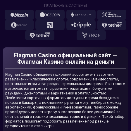
ПЛАТЕЖНЫЕ СИСТЕМЫ
Flagman Casino официальный сайт —
Флагман Казино онлайн на деньги
Flagman Casino объединяет широкий ассортимент азартных
развлечений: классические слоты, современные видеослоты,
настольные игры и live-раздел с реальными дилерами. В каталоге
встречаются автоматы с разными тематиками, бонусными
раундами, джекпотами и вариативной волатильностью.
Любителям карточных форматов доступны версии блэкджека,
покера и баккары, а поклонники рулетки могут выбирать между
европейскими, французскими и live-вариантами. Разнообразие
провайдеров делает игровую коллекцию более динамичной за
счет отличий в графике, механиках, темпе и функциях. Такой набор
форматов помогает подобрать развлечение под разные
предпочтения и стиль игры.