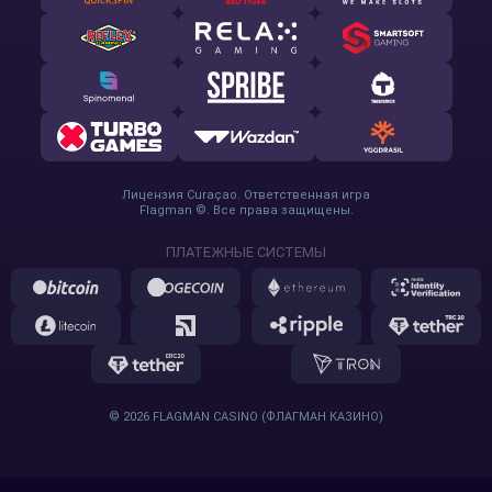
Лицензия Curaçao. Ответственная игра
Flagman ©. Все права защищены.
ПЛАТЕЖНЫЕ СИСТЕМЫ
© 2026 FLAGMAN CASINO (ФЛАГМАН КАЗИНО)