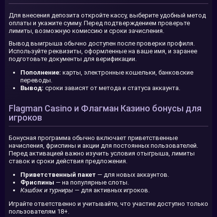
Для внесения депозита откройте кассу, выберите удобный метод
оплаты и укажите сумму. Перед подтверждением проверьте
лимиты, возможную комиссию и сроки зачисления.
Вывод выигрыша обычно доступен после проверки профиля.
Используйте реквизиты, оформленные на ваше имя, и заранее
подготовьте документы для верификации.
Пополнение:
карты, электронные кошельки, банковские
переводы.
Вывод:
сроки зависят от метода и статуса аккаунта.
Flagman Casino и Флагман Казино бонусы для
игроков
Бонусная программа обычно включает приветственные
начисления, фриспины и акции для постоянных пользователей.
Перед активацией важно изучить условия отыгрыша, лимиты
ставок и сроки действия предложения.
Приветственный пакет
— для новых аккаунтов.
Фриспины
— на популярные слоты.
Кэшбэк и турниры
— для активных игроков.
Играйте ответственно и учитывайте, что участие доступно только
пользователям 18+.