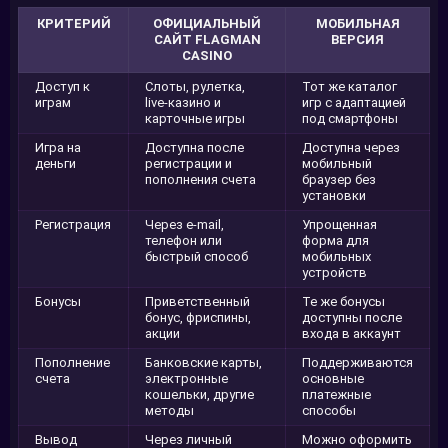
КРИТЕРИЙ
ОФИЦИАЛЬНЫЙ
МОБИЛЬНАЯ
САЙТ FLAGMAN
ВЕРСИЯ
CASINO
Доступ к
Слоты, рулетка,
Тот же каталог
играм
live-казино и
игр с адаптацией
карточные игры
под смартфоны
Игра на
Доступна после
Доступна через
деньги
регистрации и
мобильный
пополнения счета
браузер без
установки
Регистрация
Через e-mail,
Упрощенная
телефон или
форма для
быстрый способ
мобильных
устройств
Бонусы
Приветственный
Те же бонусы
бонус, фриспины,
доступны после
акции
входа в аккаунт
Пополнение
Банковские карты,
Поддерживаются
счета
электронные
основные
кошельки, другие
платежные
методы
способы
Вывод
Через личный
Можно оформить