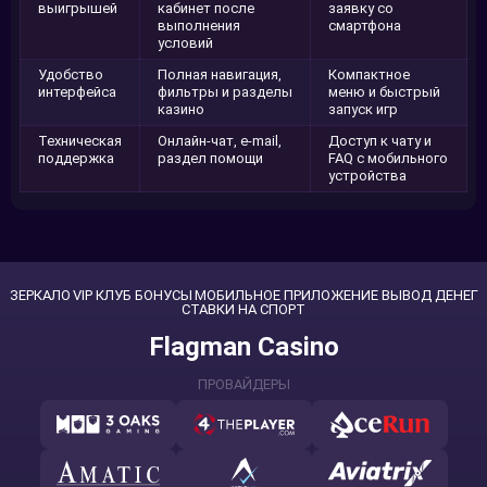
выигрышей
кабинет после
заявку со
выполнения
смартфона
условий
Удобство
Полная навигация,
Компактное
интерфейса
фильтры и разделы
меню и быстрый
казино
запуск игр
Техническая
Онлайн-чат, e-mail,
Доступ к чату и
поддержка
раздел помощи
FAQ с мобильного
устройства
ЗЕРКАЛО
VIP КЛУБ
БОНУСЫ
МОБИЛЬНОЕ ПРИЛОЖЕНИЕ
ВЫВОД ДЕНЕГ
СТАВКИ НА СПОРТ
Flagman Casino
ПРОВАЙДЕРЫ