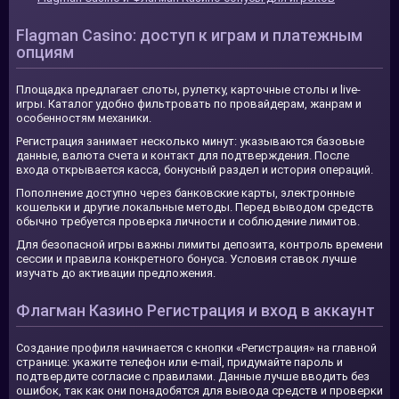
Flagman Casino: доступ к играм и платежным
опциям
Площадка предлагает слоты, рулетку, карточные столы и live-
игры. Каталог удобно фильтровать по провайдерам, жанрам и
особенностям механики.
Регистрация занимает несколько минут: указываются базовые
данные, валюта счета и контакт для подтверждения. После
входа открывается касса, бонусный раздел и история операций.
Пополнение доступно через банковские карты, электронные
кошельки и другие локальные методы. Перед выводом средств
обычно требуется проверка личности и соблюдение лимитов.
Для безопасной игры важны лимиты депозита, контроль времени
сессии и правила конкретного бонуса. Условия ставок лучше
изучать до активации предложения.
Флагман Казино Регистрация и вход в аккаунт
Создание профиля начинается с кнопки «Регистрация» на главной
странице: укажите телефон или e-mail, придумайте пароль и
подтвердите согласие с правилами. Данные лучше вводить без
ошибок, так как они понадобятся для вывода средств и проверки